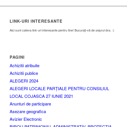
LINK-URI INTERESANTE
Aici sunt cateva link-uri interesante pentru tine! Bucurați-vă de sejurul dvs. :)
PAGINI
Achizitii atribuite
Achizitii publice
ALEGERI 2024
ALEGERI LOCALE PARȚIALE PENTRU CONSILIUL
LOCAL COJASCA 27 IUNIE 2021
Anunturi de participare
Asezare geografica
Avizier Electronic
BIROU PATRIMONIU, ADMINISTRATIV, PROTECTIA