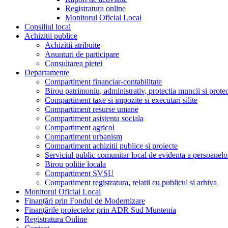
Registratura online
Monitorul Oficial Local
Consiliul local
Achizitii publice
Achizitii atribuite
Anunturi de participare
Consultarea pietei
Departamente
Compartiment financiar-contabilitate
Birou patrimoniu, administrativ, protectia muncii si prote
Compartiment taxe si impozite si executari silite
Compartiment resurse umane
Compartiment asistenta sociala
Compartiment agricol
Compartiment urbanism
Compartiment achizitii publice si proiecte
Serviciul public comunitar local de evidenta a persoanelo
Birou politie locala
Compartiment SVSU
Compartiment registratura, relatii cu publicul si arhiva
Monitorul Oficial Local
Finanțări prin Fondul de Modernizare
Finanțările proiectelor prin ADR Sud Muntenia
Registratura Online