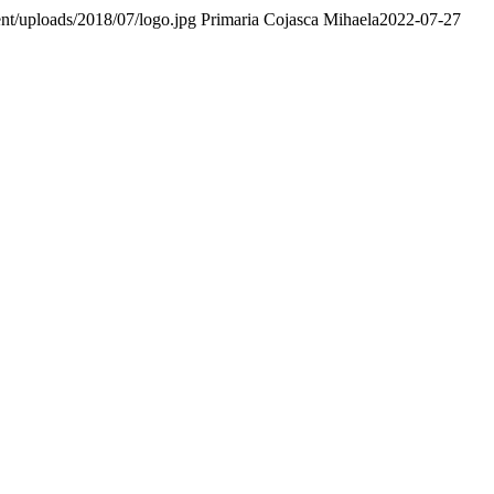
nt/uploads/2018/07/logo.jpg
Primaria Cojasca Mihaela
2022-07-27