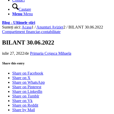
Contact
Cautare
Menu
Menu
Blog - Ultimele știri
Sunteți aici:
Acasa
1
/
Anunturi Avizier
2
/
BILANT 30.06.2022
Compartiment financiar-contabilitate
BILANT 30.06.2022
iulie 27, 2022
/
de
Primaria Cojasca Mihaela
Share this entry
Share on Facebook
Share on X
Share on WhatsApp
Share on Pinterest
Share on LinkedIn
Share on Tumblr
Share on Vk
Share on Reddit
Share by Mail