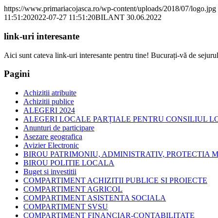
https://www.primariacojasca.ro/wp-content/uploads/2018/07/logo.jpg
11:51:20
2022-07-27 11:51:20
BILANT 30.06.2022
link-uri interesante
Aici sunt cateva link-uri interesante pentru tine! Bucurați-vă de sejurul
Pagini
Achizitii atribuite
Achizitii publice
ALEGERI 2024
ALEGERI LOCALE PARȚIALE PENTRU CONSILIUL LOC
Anunturi de participare
Asezare geografica
Avizier Electronic
BIROU PATRIMONIU, ADMINISTRATIV, PROTECTIA M
BIROU POLITIE LOCALA
Buget si investitii
COMPARTIMENT ACHIZITII PUBLICE SI PROIECTE
COMPARTIMENT AGRICOL
COMPARTIMENT ASISTENTA SOCIALA
COMPARTIMENT SVSU
COMPARTIMENT FINANCIAR-CONTABILITATE