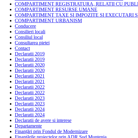
COMPARTIMENT REGISTRATURA, RELATII CU PUBLI
COMPARTIMENT RESURSE UMANE
COMPARTIMENT TAXE SI IMPOZITE SI EXECUTARI S
COMPARTIMENT URBANISM
Conducere
Consilieri locali
Consiliul local
Consultarea pietei
Contact
Declaratii 2019
Declaratii 2019
Declaratii 2020
Declaratii 2020
Declaratii 2021
Declaratii 2021
Declaratii 2022
Declaratii 2022
Declaratii 2023
Declaratii 2023
Declaratii 2024
Declaratii 2024
Declaratii de avere si interese
Departamente
Finanțări prin Fondul de Modernizare
Finanțările proiectelor prin ADR Sud Muntenia