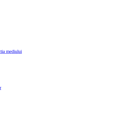
ctia mediului
r