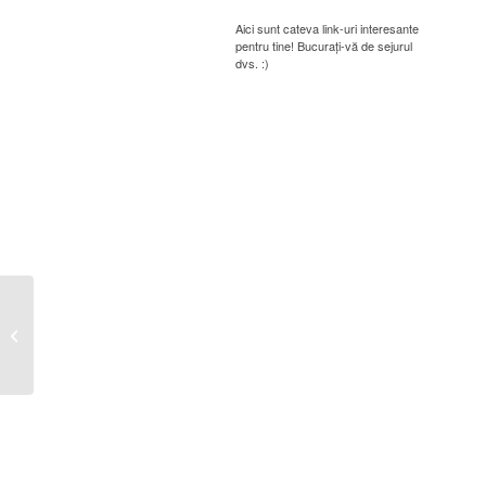
Aici sunt cateva link-uri interesante
pentru tine! Bucurați-vă de sejurul
dvs. :)
ANUNT infiintarea serviciului pentru
gestionarea cainilor fara stapan