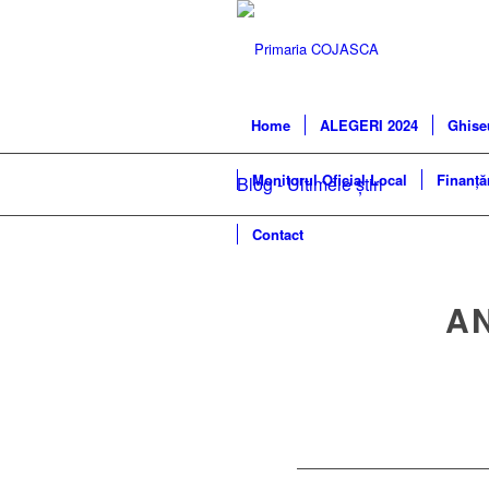
Home
ALEGERI 2024
Ghise
Monitorul Oficial Local
Finanță
Blog - Ultimele știri
Contact
AN