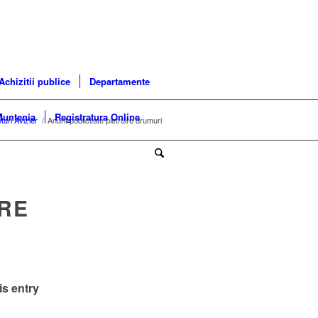
Achizitii publice
Departamente
Muntenia
Registratura Online
turi Avizier
/
Anunt publicitate pietruire drumuri
IRE
is entry