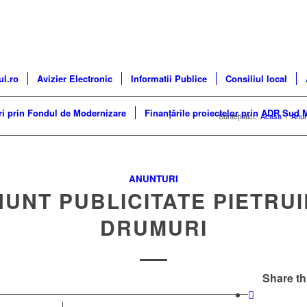
ul.ro
Avizier Electronic
Informatii Publice
Consiliul local
ri prin Fondul de Modernizare
Finanțările proiectelor prin ADR Sud 
Sunteți aici:
Acasa
/
Anun
ANUNTURI
UNT PUBLICITATE PIETRU
DRUMURI
Share th