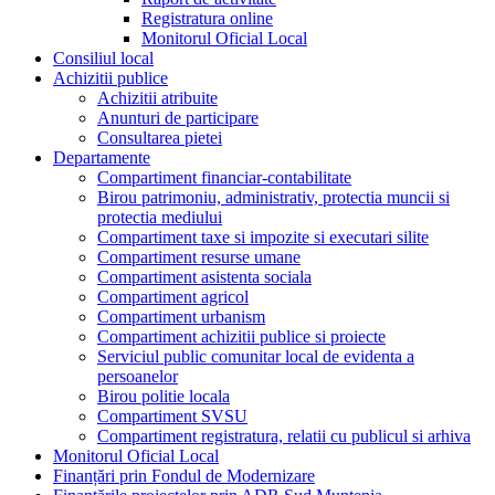
Registratura online
Monitorul Oficial Local
Consiliul local
Achizitii publice
Achizitii atribuite
Anunturi de participare
Consultarea pietei
Departamente
Compartiment financiar-contabilitate
Birou patrimoniu, administrativ, protectia muncii si
protectia mediului
Compartiment taxe si impozite si executari silite
Compartiment resurse umane
Compartiment asistenta sociala
Compartiment agricol
Compartiment urbanism
Compartiment achizitii publice si proiecte
Serviciul public comunitar local de evidenta a
persoanelor
Birou politie locala
Compartiment SVSU
Compartiment registratura, relatii cu publicul si arhiva
Monitorul Oficial Local
Finanțări prin Fondul de Modernizare