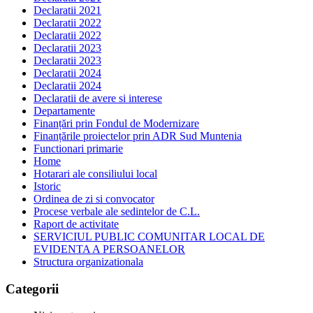
Declaratii 2021
Declaratii 2022
Declaratii 2022
Declaratii 2023
Declaratii 2023
Declaratii 2024
Declaratii 2024
Declaratii de avere si interese
Departamente
Finanțări prin Fondul de Modernizare
Finanțările proiectelor prin ADR Sud Muntenia
Functionari primarie
Home
Hotarari ale consiliului local
Istoric
Ordinea de zi si convocator
Procese verbale ale sedintelor de C.L.
Raport de activitate
SERVICIUL PUBLIC COMUNITAR LOCAL DE
EVIDENTA A PERSOANELOR
Structura organizationala
Categorii