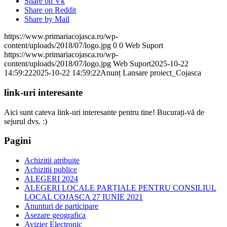
Share on Vk
Share on Reddit
Share by Mail
https://www.primariacojasca.ro/wp-
content/uploads/2018/07/logo.jpg
0
0
Web Suport
https://www.primariacojasca.ro/wp-
content/uploads/2018/07/logo.jpg
Web Suport
2025-10-22
14:59:22
2025-10-22 14:59:22
Anunț Lansare proiect_Cojasca
link-uri interesante
Aici sunt cateva link-uri interesante pentru tine! Bucurați-vă de
sejurul dvs. :)
Pagini
Achizitii atribuite
Achizitii publice
ALEGERI 2024
ALEGERI LOCALE PARȚIALE PENTRU CONSILIUL
LOCAL COJASCA 27 IUNIE 2021
Anunturi de participare
Asezare geografica
Avizier Electronic