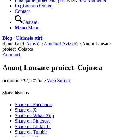
Finanțările proiectelor prin ADR Sud Muntenia
Registratura Online
Contact
Cautare
Menu
Menu
Blog - Ultimele știri
Sunteți aici:
Acasa
1
/
Anunturi Avizier
2
/
Anunț Lansare
proiect_Cojasca
Anunturi
Anunț Lansare proiect_Cojasca
octombrie 22, 2025
/
de
Web Suport
Share this entry
Share on Facebook
Share on X
Share on WhatsApp
Share on Pinterest
Share on LinkedIn
Share on Tumblr