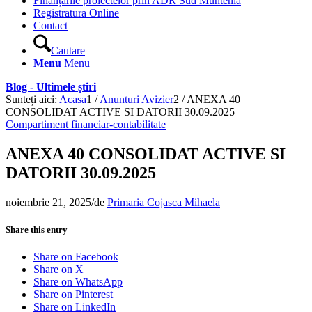
Finanțările proiectelor prin ADR Sud Muntenia
Registratura Online
Contact
Cautare
Menu
Menu
Blog - Ultimele știri
Sunteți aici:
Acasa
1
/
Anunturi Avizier
2
/
ANEXA 40
CONSOLIDAT ACTIVE SI DATORII 30.09.2025
Compartiment financiar-contabilitate
ANEXA 40 CONSOLIDAT ACTIVE SI
DATORII 30.09.2025
noiembrie 21, 2025
/
de
Primaria Cojasca Mihaela
Share this entry
Share on Facebook
Share on X
Share on WhatsApp
Share on Pinterest
Share on LinkedIn