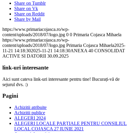
Share on Tumblr
Share on Vk
Share on Reddit
Share by Mail
https://www.primariacojasca.ro/wp-
content/uploads/2018/07/logo.jpg
0
0
Primaria Cojasca Mihaela
https://www.primariacojasca.ro/wp-
content/uploads/2018/07/logo.jpg
Primaria Cojasca Mihaela
2025-
11-21 14:18:30
2025-11-21 14:18:30
ANEXA 40 CONSOLIDAT
ACTIVE SI DATORII 30.09.2025
link-uri interesante
Aici sunt cateva link-uri interesante pentru tine! Bucurați-vă de
sejurul dvs. :)
Pagini
Achizitii atribuite
Achizitii publice
ALEGERI 2024
ALEGERI LOCALE PARȚIALE PENTRU CONSILIUL
LOCAL COJASCA 27 IUNIE 2021