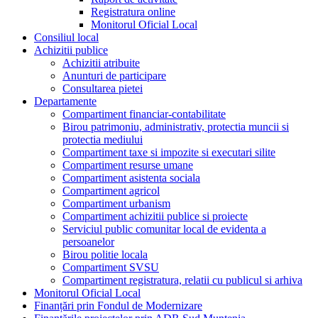
Registratura online
Monitorul Oficial Local
Consiliul local
Achizitii publice
Achizitii atribuite
Anunturi de participare
Consultarea pietei
Departamente
Compartiment financiar-contabilitate
Birou patrimoniu, administrativ, protectia muncii si
protectia mediului
Compartiment taxe si impozite si executari silite
Compartiment resurse umane
Compartiment asistenta sociala
Compartiment agricol
Compartiment urbanism
Compartiment achizitii publice si proiecte
Serviciul public comunitar local de evidenta a
persoanelor
Birou politie locala
Compartiment SVSU
Compartiment registratura, relatii cu publicul si arhiva
Monitorul Oficial Local
Finanțări prin Fondul de Modernizare