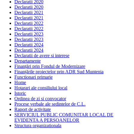
Declaratii 2020
Declaratii 2020
Declaratii 2021
Declaratii 2021
Declaratii 2022
Declaratii 2022
Declaratii 2023
Declaratii 2023
Declaratii 2024
Declaratii 2024
Declaratii de avere si interese
Departamente
Finanțări prin Fondul de Modernizare
Finanțările proiectelor prin ADR Sud Muntenia
Functionari primarie
Home
Hotarari ale consiliului local
Istoric
Ordinea de zi si convocator
Procese verbale ale sedintelor de C.L.
Raport de activitate
SERVICIUL PUBLIC COMUNITAR LOCAL DE
EVIDENTA A PERSOANELOR
Structura organizationala