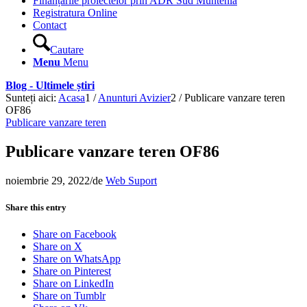
Finanțările proiectelor prin ADR Sud Muntenia
Registratura Online
Contact
Cautare
Menu
Menu
Blog - Ultimele știri
Sunteți aici:
Acasa
1
/
Anunturi Avizier
2
/
Publicare vanzare teren
OF86
Publicare vanzare teren
Publicare vanzare teren OF86
noiembrie 29, 2022
/
de
Web Suport
Share this entry
Share on Facebook
Share on X
Share on WhatsApp
Share on Pinterest
Share on LinkedIn
Share on Tumblr