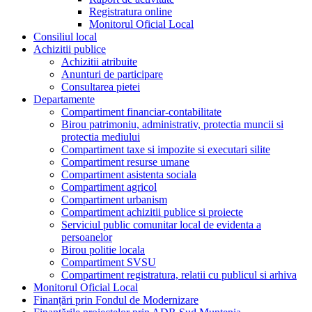
Registratura online
Monitorul Oficial Local
Consiliul local
Achizitii publice
Achizitii atribuite
Anunturi de participare
Consultarea pietei
Departamente
Compartiment financiar-contabilitate
Birou patrimoniu, administrativ, protectia muncii si
protectia mediului
Compartiment taxe si impozite si executari silite
Compartiment resurse umane
Compartiment asistenta sociala
Compartiment agricol
Compartiment urbanism
Compartiment achizitii publice si proiecte
Serviciul public comunitar local de evidenta a
persoanelor
Birou politie locala
Compartiment SVSU
Compartiment registratura, relatii cu publicul si arhiva
Monitorul Oficial Local
Finanțări prin Fondul de Modernizare