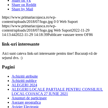
Share on Vk
Share on Reddit
Share by Mail
https://www.primariacojasca.ro/wp-
content/uploads/2018/07/logo.jpg
0
0
Web Suport
https://www.primariacojasca.ro/wp-
content/uploads/2018/07/logo.jpg
Web Suport
2022-11-29
14:13:44
2022-11-29 14:18:39
Publicare vanzare teren OF86
link-uri interesante
Aici sunt cateva link-uri interesante pentru tine! Bucurați-vă de
sejurul dvs. :)
Pagini
Achizitii atribuite
Achizitii publice
ALEGERI 2024
ALEGERI LOCALE PARȚIALE PENTRU CONSILIUL
LOCAL COJASCA 27 IUNIE 2021
Anunturi de participare
Asezare geografica
Avizier Electronic