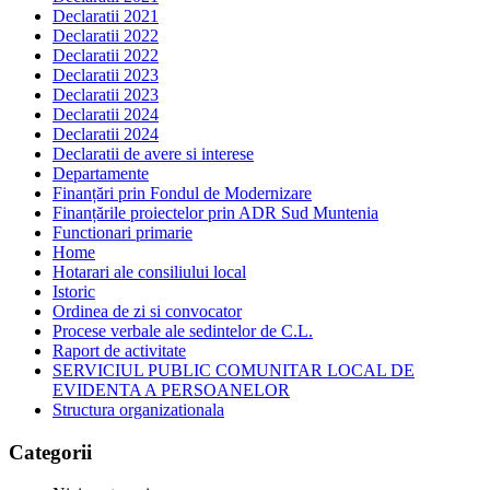
Declaratii 2021
Declaratii 2022
Declaratii 2022
Declaratii 2023
Declaratii 2023
Declaratii 2024
Declaratii 2024
Declaratii de avere si interese
Departamente
Finanțări prin Fondul de Modernizare
Finanțările proiectelor prin ADR Sud Muntenia
Functionari primarie
Home
Hotarari ale consiliului local
Istoric
Ordinea de zi si convocator
Procese verbale ale sedintelor de C.L.
Raport de activitate
SERVICIUL PUBLIC COMUNITAR LOCAL DE
EVIDENTA A PERSOANELOR
Structura organizationala
Categorii